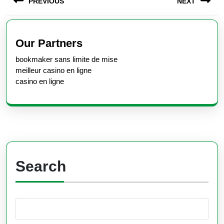
PREVIOUS
NEXT
navigation
Previous
Next
post:
post:
Our Partners
bookmaker sans limite de mise
meilleur casino en ligne
casino en ligne
Search