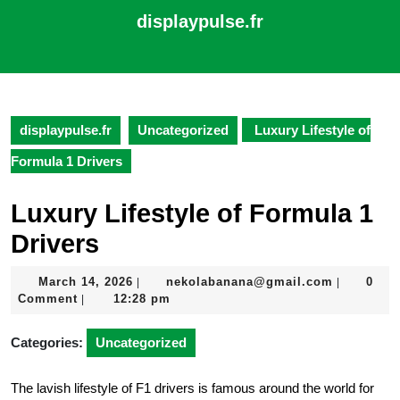
Skip
displaypulse.fr
to
content
Open
Skip
Button
to
content
displaypulse.fr
Uncategorized
Luxury Lifestyle of
Formula 1 Drivers
Luxury Lifestyle of Formula 1
Drivers
March
nekolaba
March 14, 2026
nekolabanana@gmail.com
0
|
|
14,
Comment
12:28 pm
|
2026
Categories:
Uncategorized
The lavish lifestyle of F1 drivers is famous around the world for