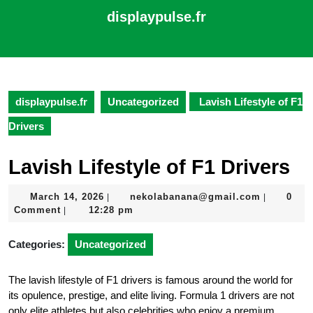
Skip
displaypulse.fr
to
content
Open
Skip
Button
to
content
displaypulse.fr
Uncategorized
Lavish Lifestyle of F1
Drivers
Lavish Lifestyle of F1 Drivers
March
nekolaba
March 14, 2026
nekolabanana@gmail.com
0
|
|
14,
Comment
12:28 pm
|
2026
Categories:
Uncategorized
The lavish lifestyle of F1 drivers is famous around the world for
its opulence, prestige, and elite living. Formula 1 drivers are not
only elite athletes but also celebrities who enjoy a premium