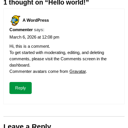
1 thought on “Hello world!”
A WordPress
Commenter
says:
March 6, 2026 at 12:08 pm
Hi, this is a comment.
To get started with moderating, editing, and deleting
comments, please visit the Comments screen in the
dashboard.
Commenter avatars come from
Gravatar
.
Reply
Leave a Reply