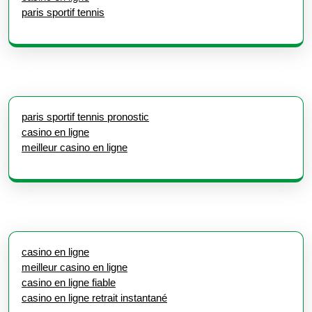
paris sportif tennis
paris sportif tennis pronostic
casino en ligne
meilleur casino en ligne
casino en ligne
meilleur casino en ligne
casino en ligne fiable
casino en ligne retrait instantané