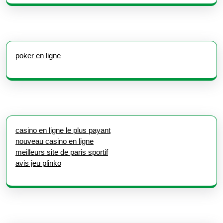
poker en ligne
casino en ligne le plus payant
nouveau casino en ligne
meilleurs site de paris sportif
avis jeu plinko