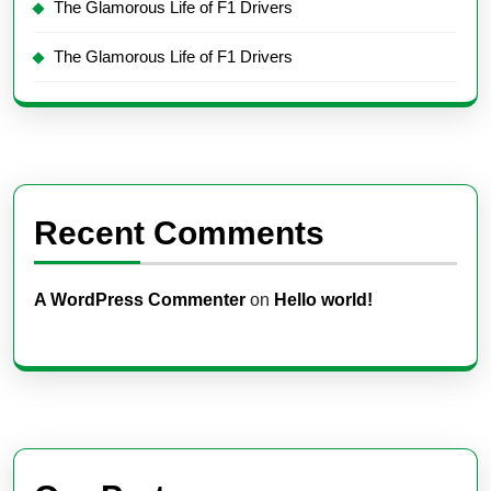
The Glamorous Life of F1 Drivers
The Glamorous Life of F1 Drivers
Recent Comments
A WordPress Commenter
on
Hello world!