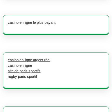
casino en ligne le plus payant
casino en ligne argent réel
casino en ligne
site de paris sportifs
rugby paris sportif