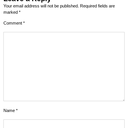
Your email address will not be published.
Required fields are
marked
*
Comment
*
Name
*