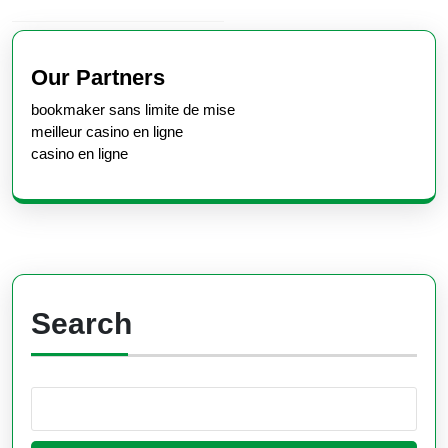
navigation
Next
post:
Our Partners
bookmaker sans limite de mise
meilleur casino en ligne
casino en ligne
Search