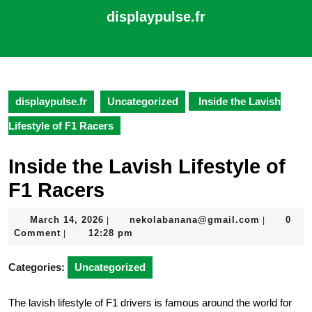
Skip
displaypulse.fr
to
content
Open
Skip
Button
to
content
displaypulse.fr
Uncategorized
Inside the Lavish
Lifestyle of F1 Racers
Inside the Lavish Lifestyle of
F1 Racers
March
nekolaba
March 14, 2026
nekolabanana@gmail.com
0
|
|
14,
Comment
12:28 pm
|
2026
Categories:
Uncategorized
The lavish lifestyle of F1 drivers is famous around the world for