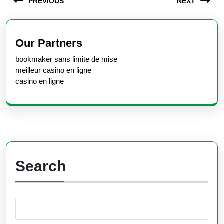
PREVIOUS
NEXT
navigation
Previous
Next
post:
post:
Our Partners
bookmaker sans limite de mise
meilleur casino en ligne
casino en ligne
Search